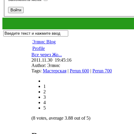
Элвис Blog
Profile
Все через Жо...
2011.11.30 19:45:16
Author: Элвис
Tags:
Мастерская
|
Perun 600
|
Perun 700
1
2
3
4
5
(8 votes, average 3.88 out of 5)