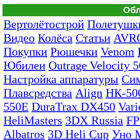
Обл
Вертолётострой
Полетушк
Видео
Колёса
Статьи
AVR
Покупки
Рюшечки
Venom
Юбилеи
Outrage Velocity 5
Настройка аппаратуры
Си
Плавсредства
Align
НК-50
550E
DuraTrax DX450
Vari
HeliMasters
3DX Russia
F
Albatros
3D Heli Cup
Уно 