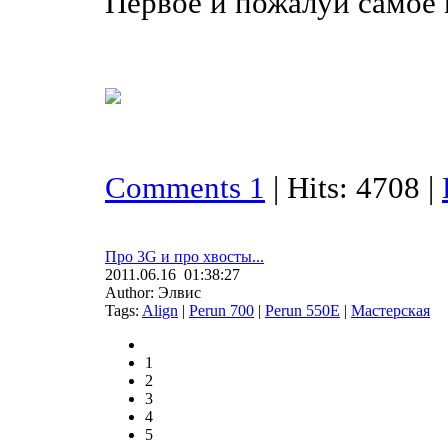
Первое и пожалуй самое г
Comments 1
| Hits: 4708 |
Про 3G и про хвосты...
2011.06.16 01:38:27
Author: Элвис
Tags:
Align
|
Perun 700
|
Perun 550E
|
Мастерская
1
2
3
4
5