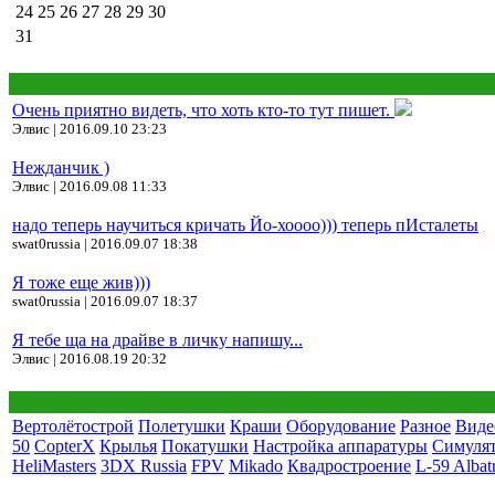
24
25
26
27
28
29
30
31
Очень приятно видеть, что хоть кто-то тут пишет.
Элвис | 2016.09.10 23:23
Нежданчик )
Элвис | 2016.09.08 11:33
надо теперь научиться кричать Йо-хоооо))) теперь пИсталеты
swat0russia | 2016.09.07 18:38
Я тоже еще жив)))
swat0russia | 2016.09.07 18:37
Я тебе ща на драйве в личку напишу...
Элвис | 2016.08.19 20:32
Вертолётострой
Полетушки
Краши
Оборудование
Разное
Виде
50
CopterX
Крылья
Покатушки
Настройка аппаратуры
Симуля
HeliMasters
3DX Russia
FPV
Mikado
Квадростроение
L-59 Albat