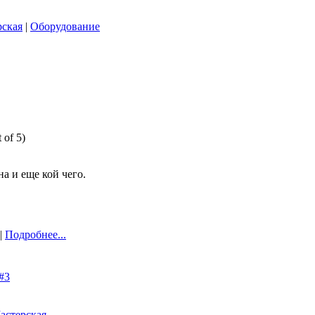
рская
|
Оборудование
 of 5)
а и еще кой чего.
 |
Подробнее...
#3
астерская