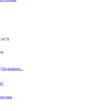
 of 5)
ну.
 |
Подробнее...
#2
окупки