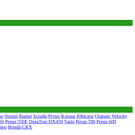
ки
Venom
Raptor
Sceadu
Ретро
Клоны
Юбилеи
Outrage Velocity
50
Perun 550E
DuraTrax DX450
Vario
Perun 700
Perun 600
meo
Honda CRX