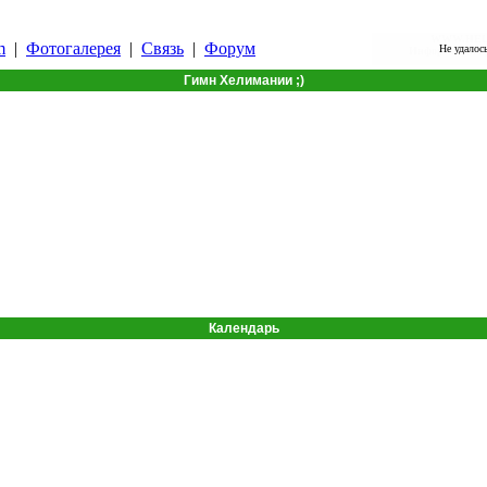
WWW.HELI
m
|
Фотогалерея
|
Связь
|
Форум
Не удалось
Информация пр
Гимн Хелимании ;)
Календарь