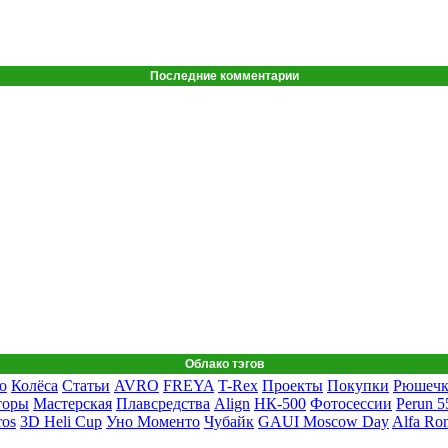
Последние комментарии
Облако тэгов
о
Колёса
Статьи
AVRO
FREYA
T-Rex
Проекты
Покупки
Рюшеч
торы
Мастерская
Плавсредства
Align
НК-500
Фотосессии
Perun 5
ros
3D Heli Cup
Уно Моменто
Чубайк
GAUI Moscow Day
Alfa Ro