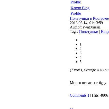
Profile
Xamm Blog
Profile
Полетушки в Костроме 
2013.03.14 01:13:59
Author: swat0russia
Tags:
Полетушки
|
Квад
1
2
3
4
5
(7 votes, average 4.43 out
Много писать не буду
Comments 1
| Hits: 4806