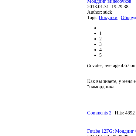
Моддинг видеоочков
2013.01.31 19:29:38
Author: stick
Tags:
Покупки
|
Оборуд
1
2
3
4
5
(6 votes, average 4.67 out
Как вы знаете, у меня
"намордника".
Comments 2
| Hits: 4892
Futaba 12FG: Моддинг 