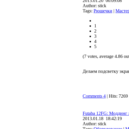
2013.01.20 00:09:08
Author: stick
Tags:
Рюшечки
|
Масте
1
2
3
4
5
(7 votes, average 4.86 out
Делаем подсветку экран
Comments 4
| Hits: 7269
Futaba 12FG: Моддинг 
2013.01.18 18:42:19
Author: stick
Tags:
Оборудование
|
М