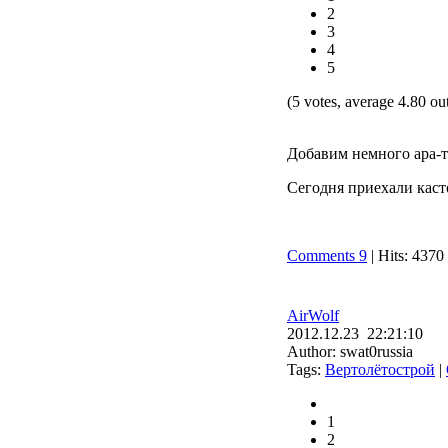
2
3
4
5
(5 votes, average 4.80 out
Добавим немного ара
Сегодня приехали каст
Comments 9
| Hits: 4370
AirWolf
2012.12.23 22:21:10
Author: swat0russia
Tags:
Вертолётострой
|
1
2