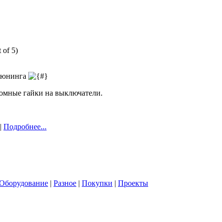
 of 5)
-тюнинга
омные гайки на выключатели.
 |
Подробнее...
Оборудование
|
Разное
|
Покупки
|
Проекты